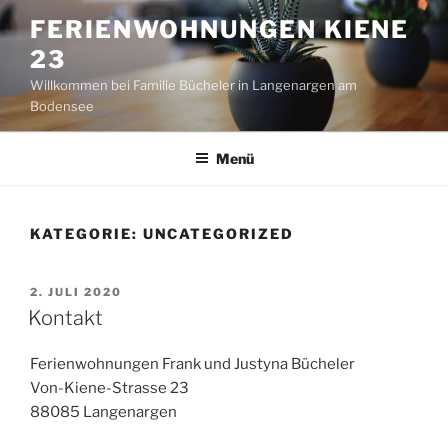
Zum
FERIENWOHNUNGEN KIENE
Inhalt
23
springen
Willkommen bei Familie Bücheler in Langenargen am
Bodensee
Menü
KATEGORIE:
UNCATEGORIZED
VERÖFFENTLICHT
2. JULI 2020
AM
Kontakt
Ferienwohnungen Frank und Justyna Bücheler
Von-Kiene-Strasse 23
88085 Langenargen